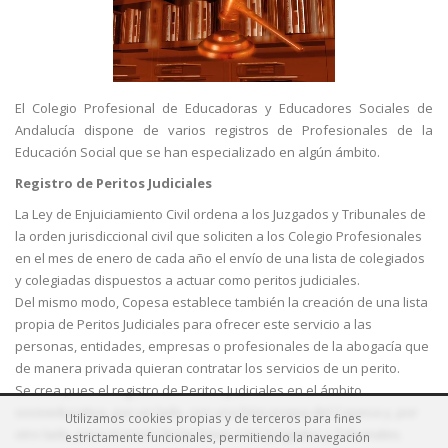
El Colegio Profesional de Educadoras y Educadores Sociales de
Andalucía dispone de varios registros de Profesionales de la
Educación Social que se han especializado en algún ámbito.
Registro de Peritos Judiciales
La Ley de Enjuiciamiento Civil ordena a los Juzgados y Tribunales de
la orden jurisdiccional civil que soliciten a los Colegio Profesionales
en el mes de enero de cada año el envío de una lista de colegiados
y colegiadas dispuestos a actuar como peritos judiciales.
Del mismo modo, Copesa establece también la creación de una lista
propia de Peritos Judiciales para ofrecer este servicio a las
personas, entidades, empresas o profesionales de la abogacía que
de manera privada quieran contratar los servicios de un perito.
Se crea pues el registro de Peritos Judiciales en el ámbito
socioeducativo, por un lado, con una lista propia del Copesa y, por
Utilizamos cookies propias y de terceros para fines
otro lado, para el envío de las listas a los Juzgados y Tribunales.
estrictamente funcionales, permitiendo la navegación