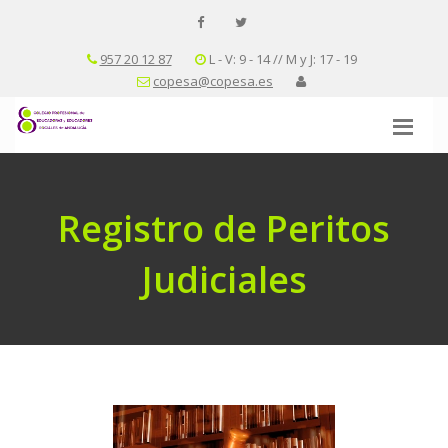
957 20 12 87
L - V: 9 - 14 // M y J: 17 - 19
copesa@copesa.es
Registro de Peritos
Judiciales