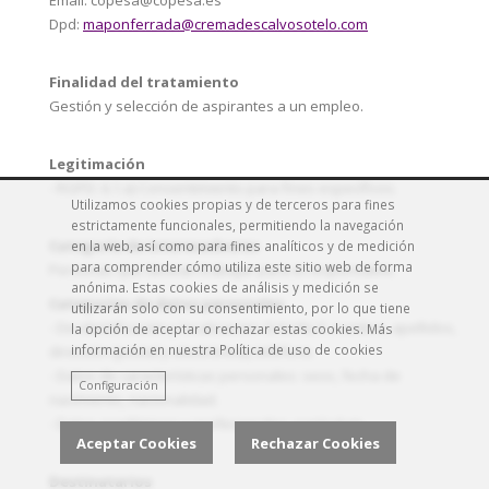
Email: copesa@copesa.es
Dpd:
maponferrada@cremadescalvosotelo.com
Finalidad del tratamiento
Gestión y selección de aspirantes a un empleo.
Legitimación
- RGPD: 6.1.a) Consentimiento para fines específicos.
Utilizamos cookies propias y de terceros para fines
estrictamente funcionales, permitiendo la navegación
Categoría de interesados/as
en la web, así como para fines analíticos y de medición
para comprender cómo utiliza este sitio web de forma
Personas que desean trabajar para el responsable.
anónima. Estas cookies de análisis y medición se
Categorías de datos personales
utilizarán solo con su consentimiento, por lo que tiene
- De identificación y localización: D.N.I/N.I.F, nombre, apellidos,
la opción de aceptar o rechazar estas cookies. Más
información en nuestra Política de uso de cookies
dirección (postal y electrónica), teléfono.
- Datos de características personales: sexo, fecha de
Configuración
nacimiento, nacionalidad.
- Datos académicos y profesionales: currículum.
Aceptar Cookies
Rechazar Cookies
Destinatarios