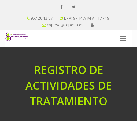
957 20 12 87
L - V: 9 - 14 // M y J: 17 - 19
copesa@copesa.es
REGISTRO DE
ACTIVIDADES DE
TRATAMIENTO